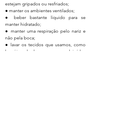
estejam gripados ou resfriados;
● manter os ambientes ventilados;
● beber bastante líquido para se 
manter hidratado; 
● manter uma respiração pelo nariz e 
não pela boca;
● lavar os tecidos que usamos, como 
lençóis, edredons e roupas e deixá-los 
expostos ao sol com frequência.
Referências
http://www.blog.saude.gov.br/index.ph
p/promocao-da-saude/52637-gripe-tire-
suas-duvidas-sobre-a-vacina
, acesso em 
04/05/2021.
https://revistasfacesa.senaaires.com.br/i
ndex.php/iniciacao-
cientifica/article/view/153/108