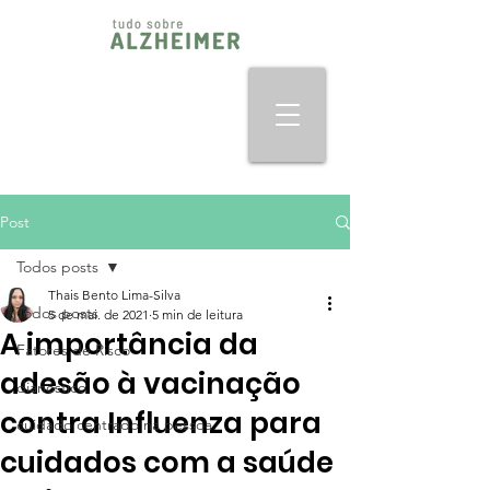
Post
Todos posts
Thais Bento Lima-Silva
Todos posts
5 de mai. de 2021
5 min de leitura
A importância da
Fatores de Risco
adesão à vacinação
dianóstico
contra Influenza para
cuidado centrado na pessoa
cuidados com a saúde