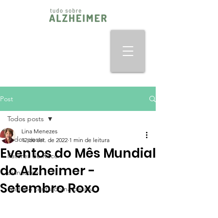
Post
Todos posts
Lina Menezes
Todos posts
12 de set. de 2022
1 min de leitura
Eventos do Mês Mundial
Fatores de Risco
do Alzheimer -
dianóstico
Setembro Roxo
cuidado centrado na pessoa