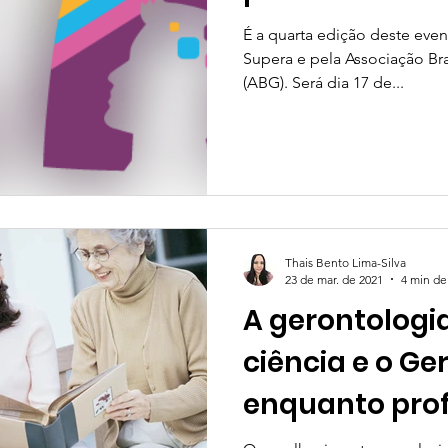
É a quarta edição deste eve
Supera e pela Associação Bra
(ABG). Será dia 17 de...
Thais Bento Lima-Silva
23 de mar. de 2021
4 min de 
A gerontologi
ciência e o Ge
enquanto prof
entenda este 