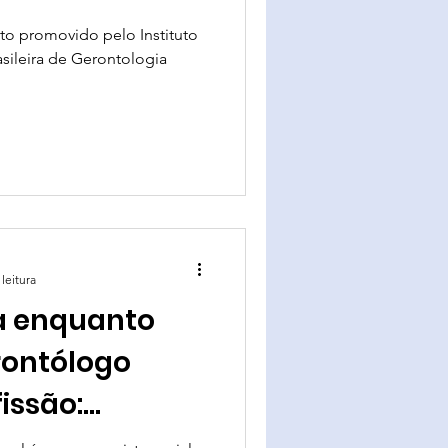
nto promovido pelo Instituto
sileira de Gerontologia
leitura
a enquanto
rontólogo
issão:
contexto.