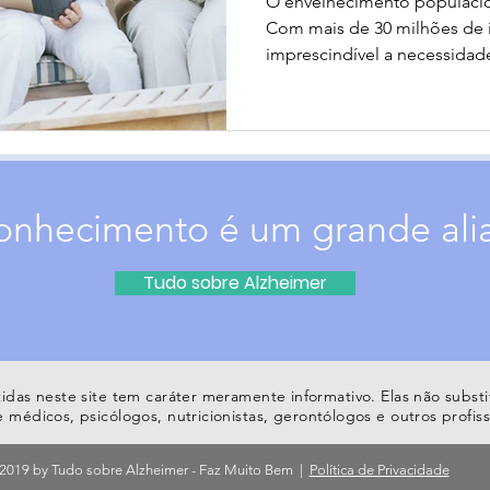
O envelhecimento populacion
Com mais de 30 milhões de i
imprescindível a necessidade
onhecimento é um grande ali
Tudo sobre Alzheimer
idas neste site tem caráter meramente informativo. Elas não subs
dicos, psicólogos, nutricionistas, gerontólogos e outros profissi
2019 by Tudo sobre Alzheimer - Faz Muito Bem |
Política de Privacidade