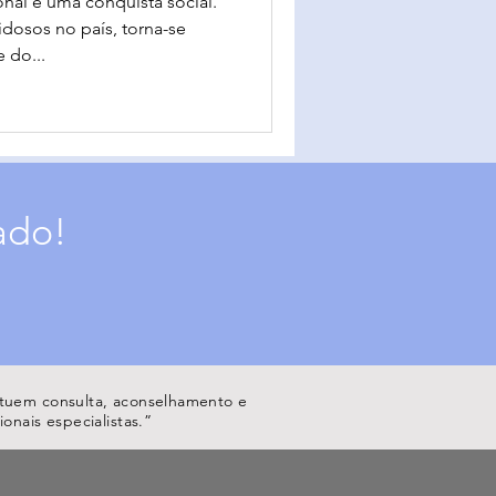
al é uma conquista social.
dosos no país, torna-se
 do...
ado!
tituem consulta, aconselhamento e
onais especialistas.”