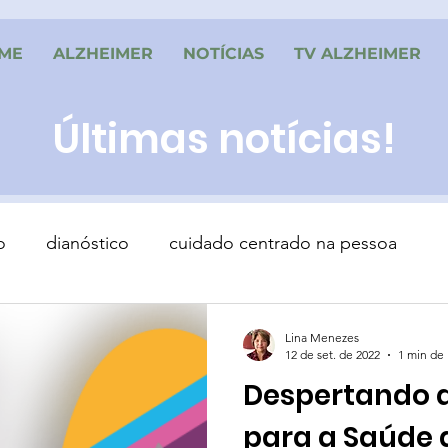
ME
ALZHEIMER
NOTÍCIAS
TV ALZHEIMER
Últimas notícias!
o
dianóstico
cuidado centrado na pessoa
Lina Menezes
12 de set. de 2022
1 min de 
Despertando 
para a Saúde 