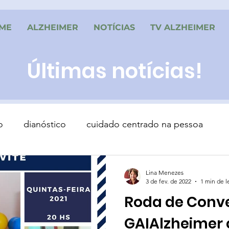
ME
ALZHEIMER
NOTÍCIAS
TV ALZHEIMER
Últimas notícias!
o
dianóstico
cuidado centrado na pessoa
Lina Menezes
3 de fev. de 2022
1 min de l
Roda de Conv
GAIAlzheimer