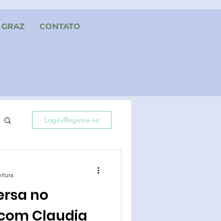
GRAZ
CONTATO
Login/Registre-se
eitura
ersa no
 com Claudia