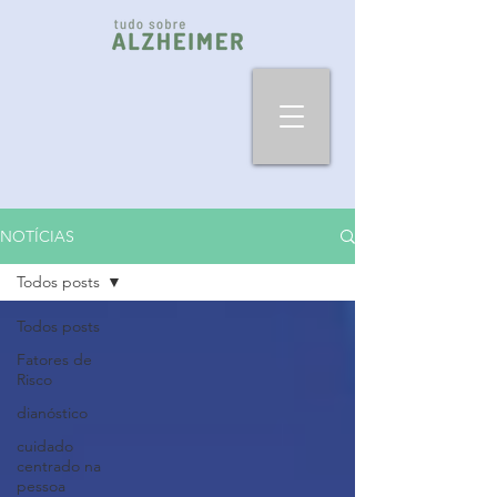
NOTÍCIAS
Todos posts
Todos posts
Fatores de
Risco
dianóstico
cuidado
centrado na
pessoa