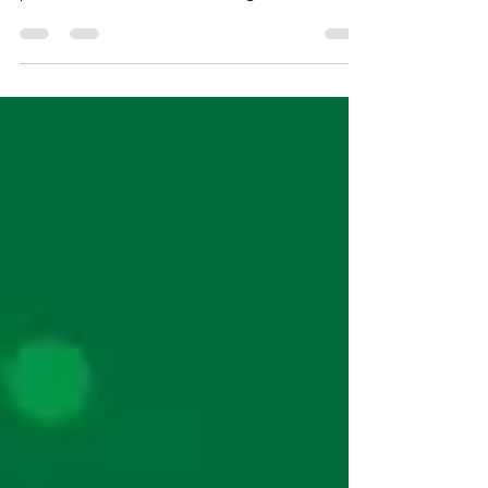
pesquisadores da USP acompanhou idosos
por dois anos e demonstrou ganhos
significativos em memória, saúde mental e
qualidade de vida com programa
estruturado de estimulação cognitiva. Por
Lina Menezes Jornalista – Tudo Sobre
Alzheimer | TV Faz Muito Bem +50 A
estimulação cognitiva sempre esteve
presente nas recomendações de
especialistas como uma estratégia
importante para manter o cérebro ativo ao
longo da vida. No entanto, evidências