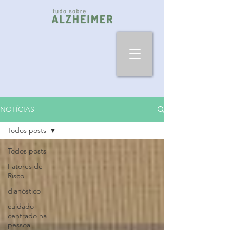
NOTÍCIAS
Todos posts
Todos posts
Fatores de
Risco
dianóstico
cuidado
centrado na
pessoa