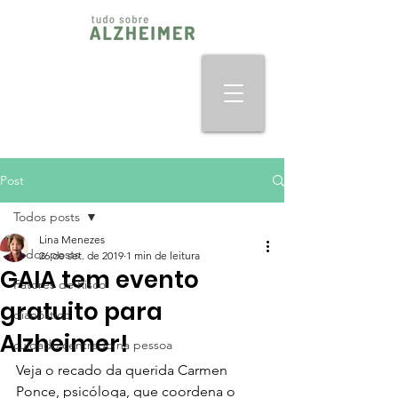
Post
Todos posts
Lina Menezes
Todos posts
26 de set. de 2019
1 min de leitura
GAIA tem evento
Fatores de Risco
gratuito para
dianóstico
Alzheimer!
cuidado centrado na pessoa
Veja o recado da querida Carmen 
Ponce, psicóloga, que coordena o 