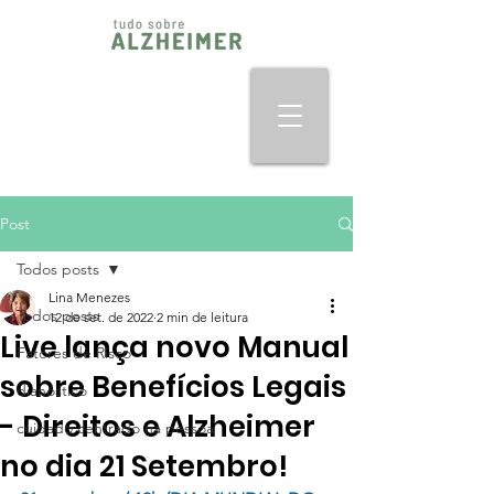
Post
Todos posts
Lina Menezes
Todos posts
12 de set. de 2022
2 min de leitura
Live lança novo Manual
Fatores de Risco
sobre Benefícios Legais
dianóstico
- Direitos e Alzheimer
cuidado centrado na pessoa
no dia 21 Setembro!