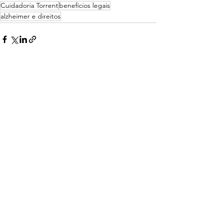
Cuidadoria Torrent
benefícios legais
alzheimer e direitos
Ver tudo
Posts recentes