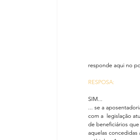
responde aqui no por
RESPOSA:
SIM...
... se a aposentador
com a  legislação at
de beneficiários que
aquelas concedidas a