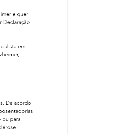
imer e quer 
r Declaração 
cialista em 
zheimer, 
os. De acordo 
aposentadorias 
o ou para 
clerose 