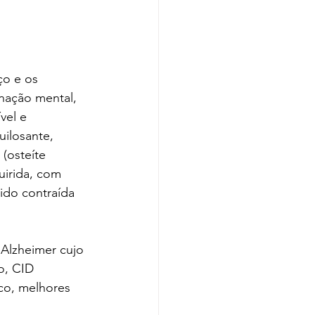
ço e os 
enação mental, 
vel e 
uilosante, 
(osteíte 
irida, com 
ido contraída 
Alzheimer cujo 
o, CID 
co, melhores 