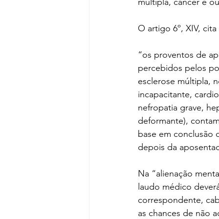
múltipla, câncer e o
O artigo 6º, XIV, cita
“os proventos de ap
percebidos pelos por
esclerose múltipla, n
incapacitante, cardi
nefropatia grave, he
deformante), contam
base em conclusão d
depois da aposentad
Na “alienação menta
laudo médico deverá
correspondente, cab
as chances de não ac