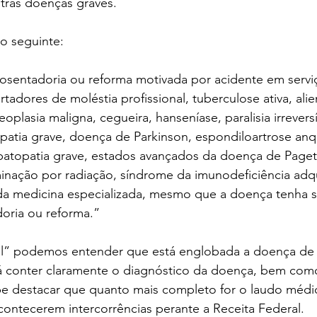
utras doenças graves.
 o seguinte: 
osentadoria ou reforma motivada por acidente em servi
tadores de moléstia profissional, tuberculose ativa, ali
eoplasia maligna, cegueira, hanseníase, paralisia irreversí
opatia grave, doença de Parkinson, espondiloartrose anq
patopatia grave, estados avançados da doença de Paget 
inação por radiação, síndrome da imunodeficiência adqu
a medicina especializada, mesmo que a doença tenha s
oria ou reforma.”
l” podemos entender que está englobada a doença de 
 conter claramente o diagnóstico da doença, bem com
e destacar que quanto mais completo for o laudo médi
ontecerem intercorrências perante a Receita Federal.